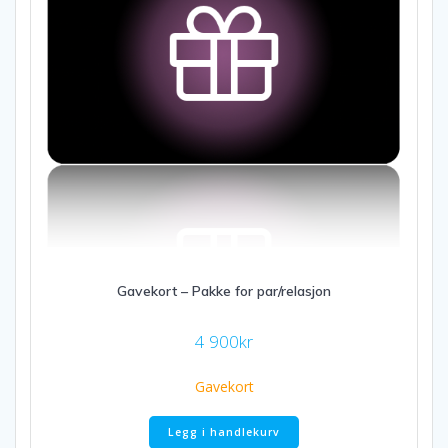
Gavekort – Pakke for par/relasjon
4 900
kr
Gavekort
Legg i handlekurv