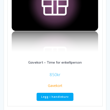
Gavekort – Time for enkeltperson
850
kr
Gavekort
Legg i handlekurv