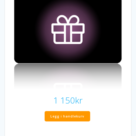
1 150
kr
Legg i handlekurv