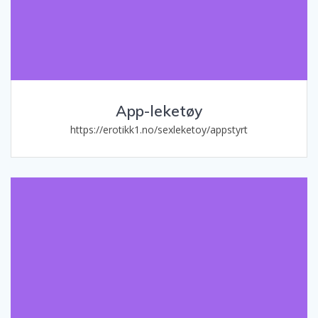
App-leketøy
https://erotikk1.no/sexleketoy/appstyrt