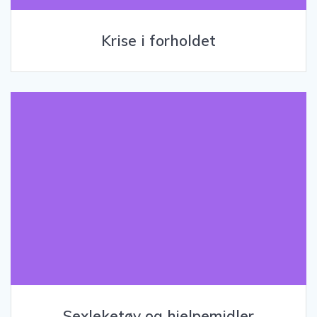
Krise i forholdet
Sexleketøy og hjelpemidler